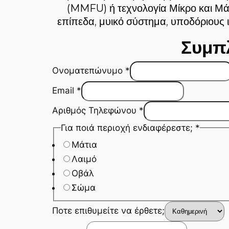
(MMFU)
ή
τεχνολογία Μίκρο και 
επίπεδα, μυικό σύστημα, υποδόριους 
Συμπ
Ονοματεπώνυμο
*
Email
*
Αριθμός Τηλεφώνου
*
Για ποιά περιοχή ενδιαφέρεστε;
*
Μάτια
Λαιμό
Οβάλ
Σώμα
Ποτε επιθυμείτε να έρθετε;